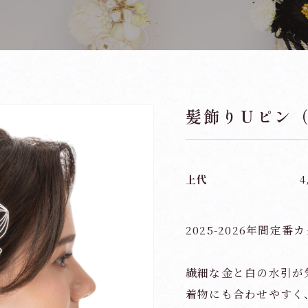
髪飾りＵピン（参
上代
4
2025-2026年間定番
繊細な金と白の水引が
着物にも合わせやすく