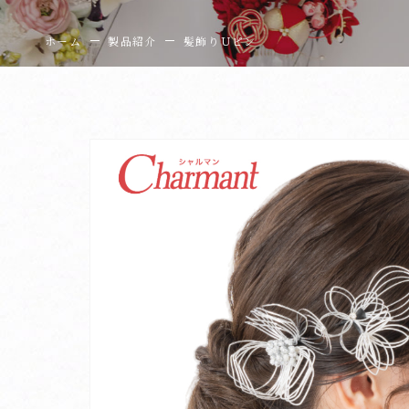
ホーム
製品紹介
髪飾りＵピン