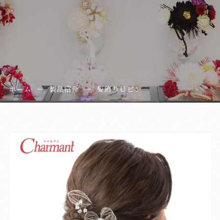
ホーム
製品紹介
髪飾りＵピン